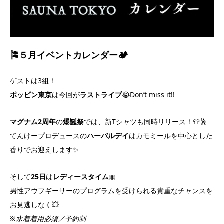
🎏
５月イベントカレンダー
🏕️
ゲストは3組！
ポッピン東京
は今回が
ラストライブ
😭Don’t miss it‼️
マグナム2周年
の
爆誕祭
では、新Tシャツも同時リリース！👕🕺
てんけープロデュースの
ハーバルデイ
はカモミールを中心とした
香りでお迎えします✨
そして
25日
は
レディースタイム
🎀
男性アウフギーサーのプログラムを受けられる貴重なチャンスを
お見逃しなく💥
※
水着着用必須／予約制