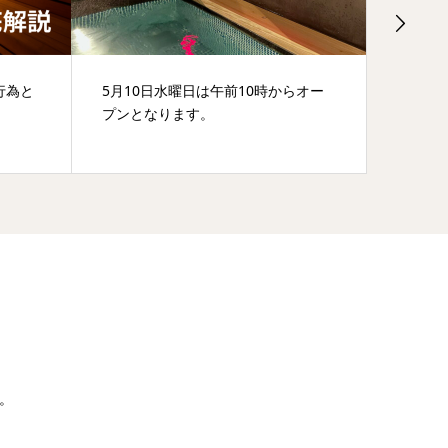
行為と
5月10日水曜日は午前10時からオー
6月2
プンとなります。
ます。
。